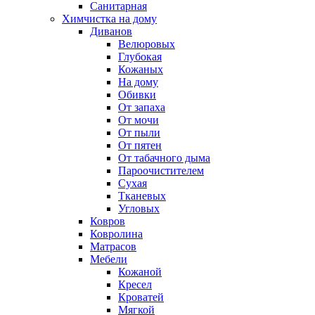
Санитарная
Химчистка на дому
Диванов
Велюровых
Глубокая
Кожаных
На дому
Обивки
От запаха
От мочи
От пыли
От пятен
От табачного дыма
Пароочистителем
Сухая
Тканевых
Угловых
Ковров
Ковролина
Матрасов
Мебели
Кожаной
Кресел
Кроватей
Мягкой