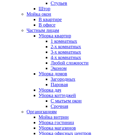
Стульев
Штор
Мойка окон
В квартире
В офисе
Частным лицам
Уборка квартир
1 комнатных
2-х комнатных
3-х комнатных
4-х комнатных
Любой сложности
Эконом
Уборка домов
Загородных
Паровая
Уборка дач
Уборка коттеджей
С мытьем окон
Срочная
Организациям
Мойка витрин
Уборка гостиниц
Уборка магазинов
Уборка офисных центров