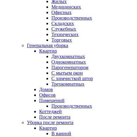
Жилых
Медицинских
Офисных
Производственных
Складских
Служебных
Технических
Торговых
Генеральная уборка
Квартир
Двухкомнатных
Однокомнатных
Парогенератором
С мытьем окон
С химчисткой штор
Трехкомнатных
Домов
Офисов
Помещений
Производственных
Коттеджей
После ремонта
Уборка после ремонта
Квартир
В ванной