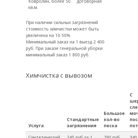
Ковролин, более 50
договорная
кв.м.
При наличии сильных загрязнений
стоимость химчистки может быть
увеличена на 10-50%
Минимальный заказ на 1 выезд 2 400
руб. При заказе генеральной уборки
минимальный заказ 1 800 руб.
Химчистка с вывозом
С
ше
сл
Большое
моч
Стандартные
кол-во
пос
Услуга
загрязнения
песка
пот
Синтетический
245 руб за 1
290 руб
340