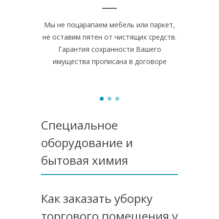
Мы не поцарапаем мебель или паркет,
В своей 
не оставим пятен от чистящих средств.
профессио
Гарантия сохранности Вашего
химию.
имущества прописана в договоре
помещ
Специальное
оборудование и
бытовая химия
Как заказать уборку
торгового помещения у