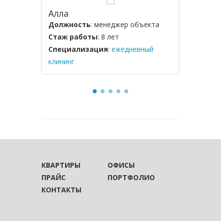
Алла
Ольга
Должность
: менеджер объекта
Должнос
Стаж работы
: 8 лет
Стаж ра
Специализация
:
ежедневный
Специал
клининг
служебны
КВАРТИРЫ
ОФИСЫ
ПРАЙС
ПОРТФОЛИО
КОНТАКТЫ