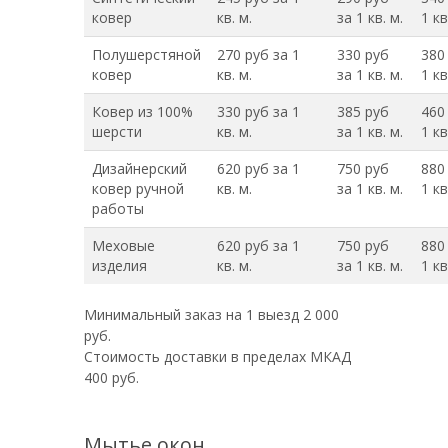
ковер
кв. м.
за 1 кв. м.
1 кв
Полушерстяной
270 руб за 1
330 руб
380
ковер
кв. м.
за 1 кв. м.
1 кв
Ковер из 100%
330 руб за 1
385 руб
460
шерсти
кв. м.
за 1 кв. м.
1 кв
Дизайнерский
620 руб за 1
750 руб
880
ковер ручной
кв. м.
за 1 кв. м.
1 кв
работы
Меховые
620 руб за 1
750 руб
880
изделия
кв. м.
за 1 кв. м.
1 кв
Минимальный заказ на 1 выезд 2 000
руб.
Стоимость доставки в пределах МКАД
400 руб.
Мытье окон