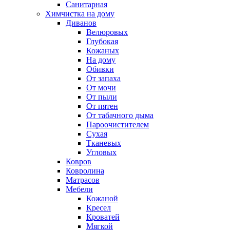
Санитарная
Химчистка на дому
Диванов
Велюровых
Глубокая
Кожаных
На дому
Обивки
От запаха
От мочи
От пыли
От пятен
От табачного дыма
Пароочистителем
Сухая
Тканевых
Угловых
Ковров
Ковролина
Матрасов
Мебели
Кожаной
Кресел
Кроватей
Мягкой