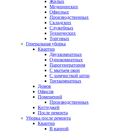
Жилых
Медицинских
Офисных
Производственных
Складских
Служебных
Технических
Торговых
Генеральная уборка
Квартир
Двухкомнатных
Однокомнатных
Парогенератором
С мытьем окон
С химчисткой штор
Трехкомнатных
Домов
Офисов
Помещений
Производственных
Коттеджей
После ремонта
Уборка после ремонта
Квартир
В ванной