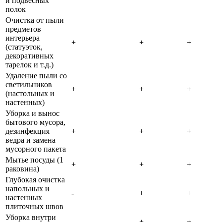
и подвесных
полок
Очистка от пыли
предметов
интерьера
+
+
+
(статуэток,
декоративных
тарелок и т.д.)
Удаление пыли со
светильников
+
+
+
(настольных и
настенных)
Уборка и вынос
бытового мусора,
дезинфекция
+
+
+
ведра и замена
мусорного пакета
Мытье посуды (1
+
+
+
раковина)
Глубокая очистка
напольных и
-
+
+
настенных
плиточных швов
Уборка внутри
-
+
+