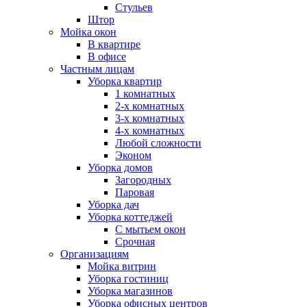
Стульев
Штор
Мойка окон
В квартире
В офисе
Частным лицам
Уборка квартир
1 комнатных
2-х комнатных
3-х комнатных
4-х комнатных
Любой сложности
Эконом
Уборка домов
Загородных
Паровая
Уборка дач
Уборка коттеджей
С мытьем окон
Срочная
Организациям
Мойка витрин
Уборка гостиниц
Уборка магазинов
Уборка офисных центров