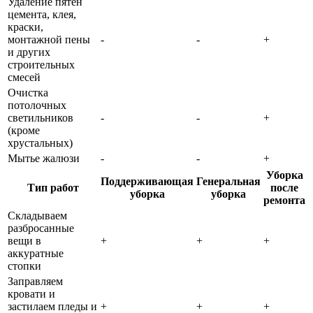
Удаление пятен
цемента, клея,
краски,
монтажной пены
-
-
+
и других
строительных
смесей
Очистка
потолочных
светильников
-
-
+
(кроме
хрустальных)
Мытье жалюзи
-
-
+
Уборка
Поддерживающая
Генеральная
Тип работ
после
уборка
уборка
ремонта
Складываем
разбросанные
вещи в
+
+
+
аккуратные
стопки
Заправляем
кровати и
застилаем пледы и
+
+
+