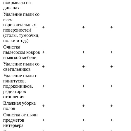
покрывала на
диванах
Удаление пыли со
всех
горизонтальных
+
+
+
поверхностей
(столы, тумбочки,
полки и т.д.)
Очистка
пылесосом ковров
+
+
+
и мягкой мебели
Удаление пыли со
+
+
+
светильников
Удаление пыли с
плинтусов,
подоконников,
+
+
+
радиаторов
отопления
Влажная уборка
+
+
+
полов
Очистка от пыли
предметов
+
+
+
интерьера