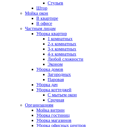
Стульев
Штор
Мойка окон
В квартире
В офисе
Частным лицам
Уборка квартир
1 комнатных
2-х комнатных
3-х комнатных
4-х комнатных
Любой сложности
Эконом
Уборка домов
Загородных
Паровая
Уборка дач
Уборка коттеджей
С мытьем окон
Срочная
Организациям
Мойка витрин
Уборка гостиниц
Уборка магазинов
Уборка офисных центров