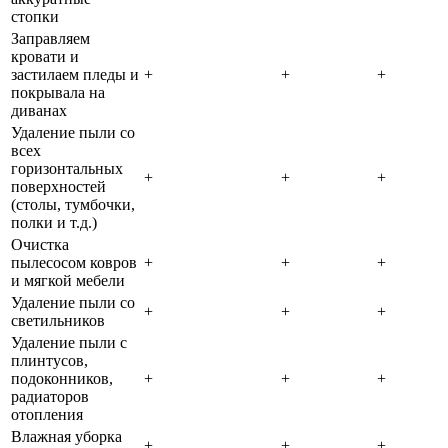
стопки
Заправляем
кровати и
застилаем пледы и
+
+
+
покрывала на
диванах
Удаление пыли со
всех
горизонтальных
+
+
+
поверхностей
(столы, тумбочки,
полки и т.д.)
Очистка
пылесосом ковров
+
+
+
и мягкой мебели
Удаление пыли со
+
+
+
светильников
Удаление пыли с
плинтусов,
подоконников,
+
+
+
радиаторов
отопления
Влажная уборка
+
+
+