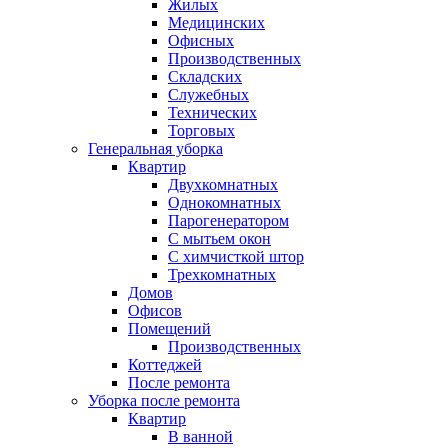
Жилых
Медицинских
Офисных
Производственных
Складских
Служебных
Технических
Торговых
Генеральная уборка
Квартир
Двухкомнатных
Однокомнатных
Парогенератором
С мытьем окон
С химчисткой штор
Трехкомнатных
Домов
Офисов
Помещений
Производственных
Коттеджей
После ремонта
Уборка после ремонта
Квартир
В ванной