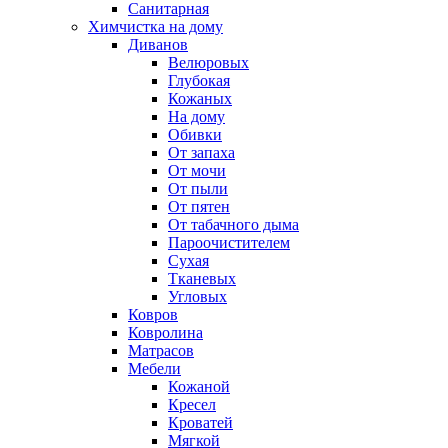
Санитарная
Химчистка на дому
Диванов
Велюровых
Глубокая
Кожаных
На дому
Обивки
От запаха
От мочи
От пыли
От пятен
От табачного дыма
Пароочистителем
Сухая
Тканевых
Угловых
Ковров
Ковролина
Матрасов
Мебели
Кожаной
Кресел
Кроватей
Мягкой