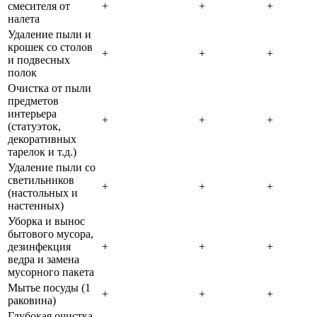
смесителя от
+
+
+
налета
Удаление пыли и
крошек со столов
+
+
+
и подвесных
полок
Очистка от пыли
предметов
интерьера
+
+
+
(статуэток,
декоративных
тарелок и т.д.)
Удаление пыли со
светильников
+
+
+
(настольных и
настенных)
Уборка и вынос
бытового мусора,
дезинфекция
+
+
+
ведра и замена
мусорного пакета
Мытье посуды (1
+
+
+
раковина)
Глубокая очистка