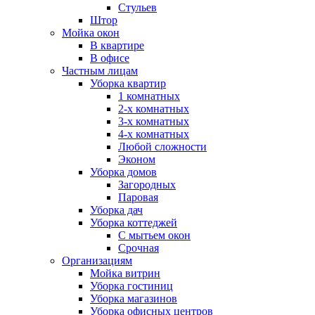
Стульев
Штор
Мойка окон
В квартире
В офисе
Частным лицам
Уборка квартир
1 комнатных
2-х комнатных
3-х комнатных
4-х комнатных
Любой сложности
Эконом
Уборка домов
Загородных
Паровая
Уборка дач
Уборка коттеджей
С мытьем окон
Срочная
Организациям
Мойка витрин
Уборка гостиниц
Уборка магазинов
Уборка офисных центров