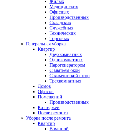
Жилых
Медицинских
Офисных
Производственных
Складских
Служебных
Технических
Торговых
Генеральная уборка
Квартир
Двухкомнатных
Однокомнатных
Парогенератором
С мытьем окон
С химчисткой штор
Трехкомнатных
Домов
Офисов
Помещений
Производственных
Коттеджей
После ремонта
Уборка после ремонта
Квартир
В ванной