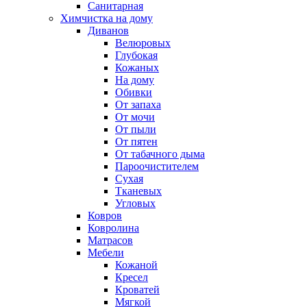
Санитарная
Химчистка на дому
Диванов
Велюровых
Глубокая
Кожаных
На дому
Обивки
От запаха
От мочи
От пыли
От пятен
От табачного дыма
Пароочистителем
Сухая
Тканевых
Угловых
Ковров
Ковролина
Матрасов
Мебели
Кожаной
Кресел
Кроватей
Мягкой